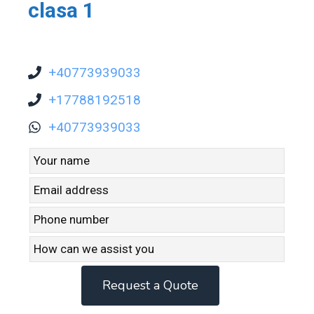
clasa 1
+40773939033
+17788192518
+40773939033
Leave
this
field
blank
Request a Quote