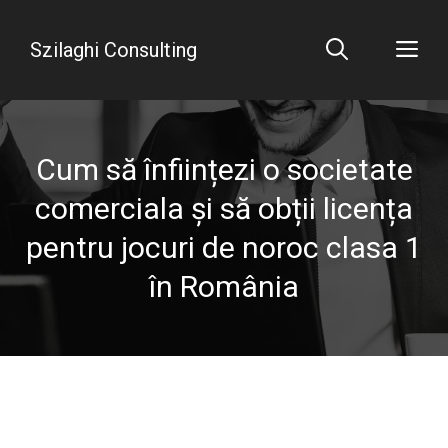
Sari
la
Me
Szilaghi Consulting
conținut
Cum să înființezi o societate
comerciala și să obții licența
pentru jocuri de noroc clasa 1
în România